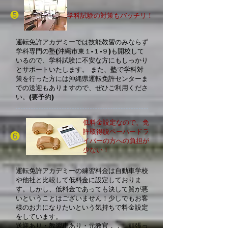
❺
学科試験の対策もバッチリ！
運転免許アカデミーでは技能教習のみならず
学科専門の塾(沖縄市東１-１-
９)も開校して
いるので、学科試験に不安な方にもしっかり
とサポートい
たします。 また、塾で学科対
策を行った方には沖縄県運転免許センターま
での送迎
も
ありますので、ぜひご利用くださ
い。(要予約)
低料金設定なので、免
許取得脱ペーパードラ
❻
イバーの方への負担が
少ない！
運転免許アカデミーの練習料金は自動車学校
や他社と比較して低料金に設定しておりま
す。しかし、低料金であっても決して質が悪
いということはございません！少しでもお客
様のお力になりたいという気持ちで料金設定
をしています。
送迎あり・教習車あり・元教官．．．頑張っ