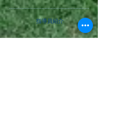
​指導員紹介
津波 実樹(つは な
屋嘉比 奨真(やか
おき)
び しょうま)
1987.10.12
生まれ
1990.1.11
生まれ
運転を上達させるコ
これまで培ってきた
ツはまず楽しさを知
経験や知識を活かし
ってもらう」をモッ
てペーパードライバ
トーに日々教習を行
ーさんや一発試験対