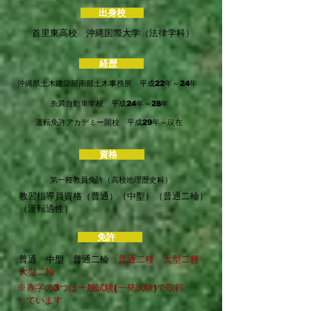
​ 出身校
首里東高校 沖縄国際大学（法律学科）
経歴
沖縄県土木建築部南部土木事務所 平成22年～24年
糸満自動車学校 平成24年～28年
運転免許アカデミー開校 平成29年～現在
資格
第一種教員免許（高校地理歴史科）
教習指導員資格（普通）（中型）（普通二輪）
（運転適性）
免許
普通 中型 普通二輪
普通二種 大型二種
大型二輪
※赤字の3つは一般試験(一発試験)で取得
しています