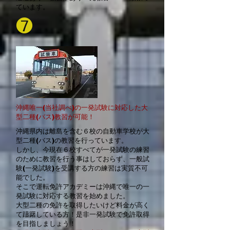
ています。
❼
沖縄唯一(当社調べ)の一発試験に対応した大
型二種(バス)教習が可能！
沖縄県内は離島を含む６校の自動車学校が大
型二種(バス)の教習を行っています。
しかし、今現在６校すべてが一発試験の練習
のために教習を行う事はしておらず、一般試
験(一発試験)を受講する方の練習は実質不可
能でした。
そこで運転免許アカデミーは沖縄で唯一の一
発試験に対応する教習を始めました。
​大型二種の免許を取得したいけど料金が高く
て躊躇している方！是非一発試験で免許取得
を目指しましょう！