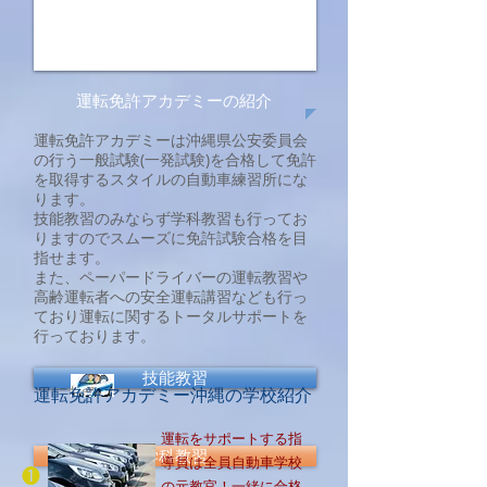
運転免許アカデミーの紹介
運転免許アカデミーは沖縄県公安委員会
の行う一般試験(一発試験)を合格して免許
を取得するスタイルの自動車練習所にな
ります。
​技能教習のみならず学科教習も行ってお
りますのでスムーズに免許試験合格を目
指せます。
また、ペーパードライバーの運転教習や
高齢運転者への安全運転講習なども行っ
ており運転に関するトータルサポートを
行っております。
技能教習
運転免許アカデミー沖縄の学校紹介
運転をサポートする指
学科教習
導員は全員自動車学校
❶
の元教官！一緒に合格