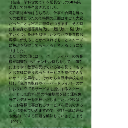
（技能・学科含めて）を延長なしの60時
限
受講して無事卒業されました。
免許取得金額はもちろん、仕事の合間を縫っ
ての教習だったので時間
の工面はすごく大変
だったことは容易に想像がつきます。
その時
に私自身が指導員時代に一般試験(一発試験)
でいくつか免許を取得したノ
ウハウを直接お
客様に伝えることが出来ればもっとスムーズ
に免許を
取得してもらえると考えるようにな
りました。
また、別の日にはペーパードライバーのお客
様が朝9時からキャンセル
待ちをして、15時
にようやく教習を受けている姿を見て「もっ
とお客
様に寄り添ったサービスを提供できな
いか？」と再考し、それから自
動車学校を退
社し「免許再取得やペーパードライバーの方
にお役に立
てるサービスを提供するスクー
ル」として約1年間の準備期間を経て
運転免
許アカデミーを開校いたしました。
今後はさ
らにお客様に喜ばれるサービスを提供できる
ように努めていきますので、ぜひ一緒に
運転
や免許に関する問題を解決していきましょう
（^^）/