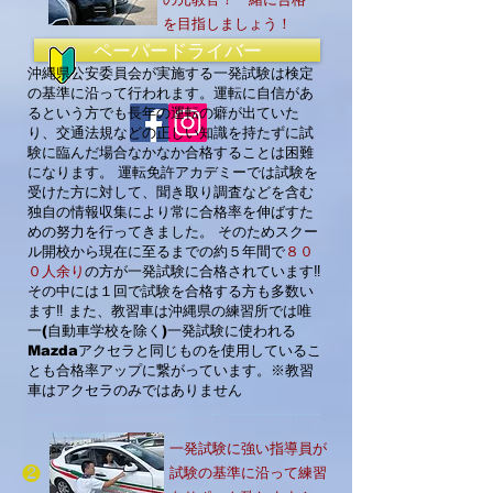
を目指
しましょう！
ペーパードライバー
沖縄県公安委員会が実施する一発試験は検定
の基準に沿って行われます。運転に自信があ
ると
いう方でも長年の運転の癖が出ていた
り、交通法規などの正しい知識を持たずに試
験に臨んだ
場合なかなか合格することは困難
になります。 運転免許アカデミーでは試験を
受けた方に対し
て、聞き取り調査などを含む
独自の情報収集により常に合格率を伸ばすた
めの努力を行ってき
ました。 そのためスクー
ル開校から現在に至るまでの約５年間で
８０
０人余り
の方が一発試験
に合格されています‼
その中には１回で試験を合格する方も多数い
ます‼ また、教習車は
沖縄県
の練習所では唯
一(自動車学校を除く)一発試験に使われる
Mazdaアクセラと同じものを使用
しているこ
とも合格率アップに繋がっています。※教習
車はアクセラのみではありません
一発試験に強い指導員が
❷
試験の基準に沿って練習