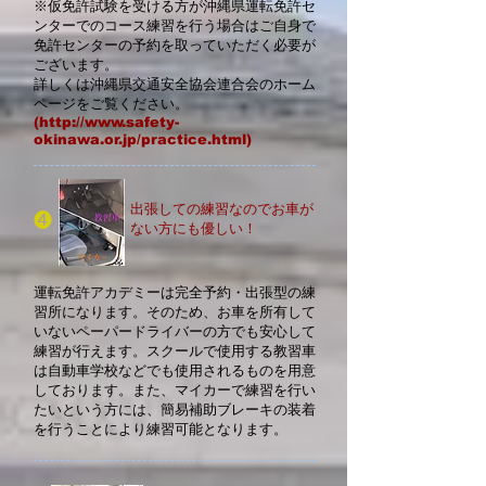
※仮免許試験を受ける方が沖縄県運転免許セ
ンターでのコース練習を行う場合はご自身で
免許センターの予約を取っていただく必要が
ございます。
詳しくは沖縄県交通安全協会連合会のホーム
ページをご覧ください。
(http://www.safety-
okinawa.or.jp/practice.html)
出張しての練習なのでお車が
❹
ない方にも優しい！
運転免許アカデミーは完全予約・出張型の練
習所になります。そのため、お車を所有して
いないペーパードライバーの方
でも安心して
練習
が行えます。
スクールで使用する教習車
は自動車学校などでも使用され
るものを用意
して
おります。また、マイカーで練習を行い
たいという方には、簡
易補助ブレーキの装着
を行うことにより練習可能となります。