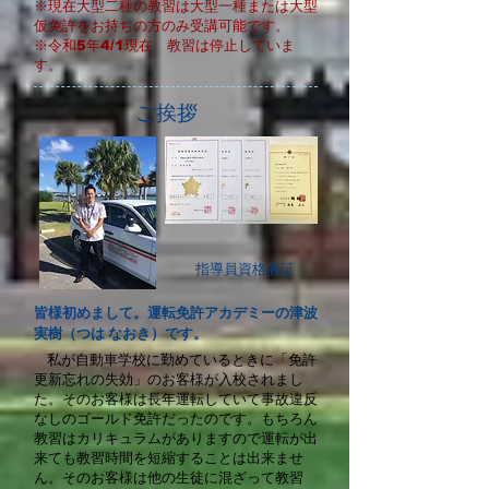
※現在大型二種の教習は大型一種または大型
仮免許をお持ちの方のみ受講可能です。
​※令和5年4/1現在 教習は停止していま
す。
ご挨拶
指導員資格者証
皆様初めまして。運転免許アカデミーの津波
実樹（つは なおき）です。
私が自動車学校に勤めているときに「免許
更新忘れの失効」のお客
様が入校されまし
た。そのお客様は長年運転していて事故違反
なしの
ゴールド免許だったのです。もちろん
教習はカリキュラムがあります
ので運転が出
来ても教習時間を短縮することは出来ませ
ん。そのお客
様は他の生徒に混ざって教習