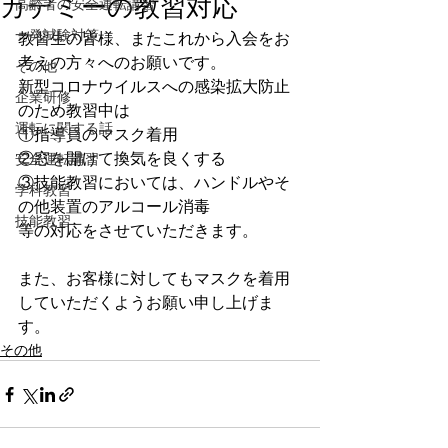
カデミーの教習対応
高齢者の安全運転講習
一発試験対策
教習生の皆様、またこれから入会をお
考えの方々へのお願いです。
その他
新型コロナウイルスへの感染拡大防止
企業研修
のため教習中は
運転に関する話
①指導員のマスク着用
②窓を開けて換気を良くする
安全運転講習
③技能教習においては、ハンドルやそ
学科教習
の他装置のアルコール消毒
技能教習
等の対応をさせていただきます。
また、お客様に対してもマスクを着用
していただくようお願い申し上げま
す。
その他