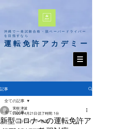
​沖縄で一発試験合格・脱ペーパードライバー
を目指すなら
​運転免許アカデミー
記事
全ての記事
実樹 津波
全ての記事
2020年4月21日
読了時間: 1分
新型コロナへの運転免許ア
ペーパードライバー教習