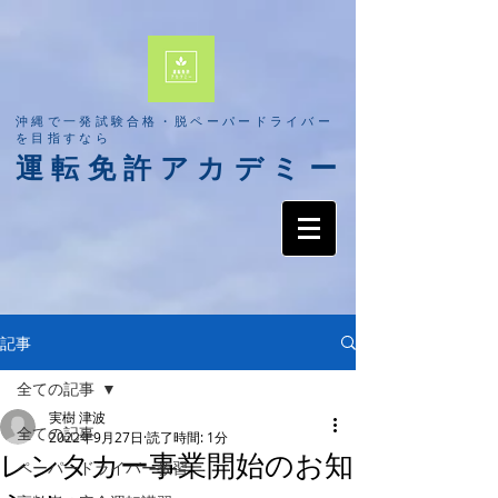
​沖縄で一発試験合格・脱ペーパードライバー
を目指すなら
​運転免許アカデミー
記事
全ての記事
実樹 津波
全ての記事
2022年9月27日
読了時間: 1分
レンタカー事業開始のお知
ペーパードライバー教習