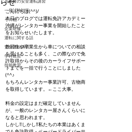
らせ
高齢者の安全運転講習
一発試験対策
こんにちは(^^)/
本日のブログでは運転免許アカデミー
その他
沖縄がレンタカー事業を開始したこと
企業研修
をお知らせいたします。
運転に関する話
教習生や卒業生から車についての相談
安全運転講習
を受けることも多く、この際なので免
学科教習
許取得からその後のカーライフサポー
技能教習
トまでを一括で行うことにしました
(^^♪
もちろんレンタカー事業許可、古物商
を取得しています。←ここ大事。
料金の設定はまだ確定していません
が、一般のレンタカー屋さんくらいに
なると思われます。
しかし‼しかし‼私たちの本業はあくま
でも免許取得・ペーパードライバーサ