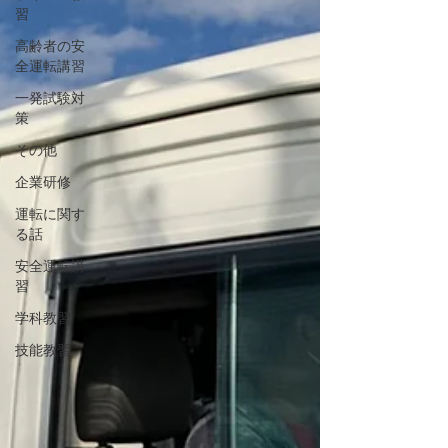
習
高齢者の安
全運転講習
一発試験対
策
その他
企業研修
運転に関す
る話
安全運転講
習
学科教習
技能教習