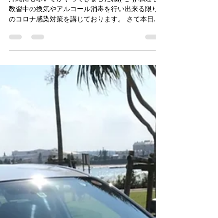
ました
沖縄にも寒い冬がやってきましたね((+_+)) 私達も
教習中の換気やアルコール消毒を行い出来る限り
のコロナ感染対策を講じております。 さて本日の
ブログは、昨年の12月12日に行った童夢認定こど
も園の企業研修のお話しです。1月ほど経過してい
ますが今公開します。笑...